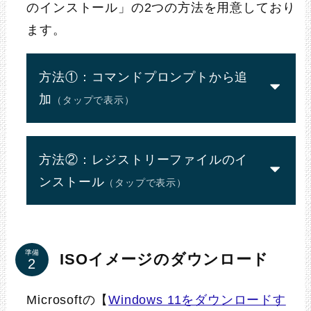
のインストール」の2つの方法を用意しており
ます。
方法①：コマンドプロンプトから追
加
（タップで表示）
方法②：レジストリーファイルのイ
ンストール
（タップで表示）
STEP
ZIPファイルをダウンロード
reg add HKEY_LOCAL_MACHINE\SYSTEM\Setup\Mo
準備
ISOイメージのダウンロード
ダウンロード
Microsoftの【
Windows 11をダウンロードす