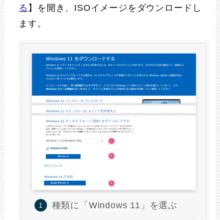
STEP
る
】を開き、ISOイメージをダウンロードし
ZIPファイルを解凍
ます。
レジストリーファイル
（AllowUpgradesWithUnsupportedT
PMOrCPU.reg）が出てきます。
STEP
レジストリーファイルを右クリッ
クし、『結合』をクリック
種類に「Windows 11」を選ぶ