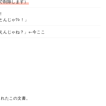
で削除します）
！
とんじゃﾜﾚ！」
えんじゃね？」←今ここ
されたこの文書。