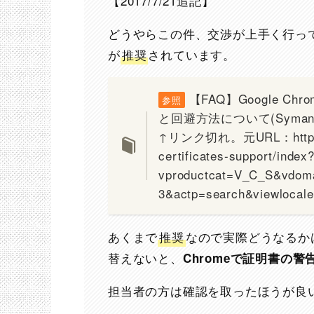
【2017/7/21追記】
どうやらこの件、交渉が上手く行ってい
が
推奨
されています。
【FAQ】Google C
参照
と回避方法について(Symant
↑リンク切れ。元URL：https://k
certificates-support/index
vproductcat=V_C_S&vdom
3&actp=search&viewlocale
あくまで
推奨
なので実際どうなるか
替えないと、
Chromeで証明書の警
担当者の方は確認を取ったほうが良