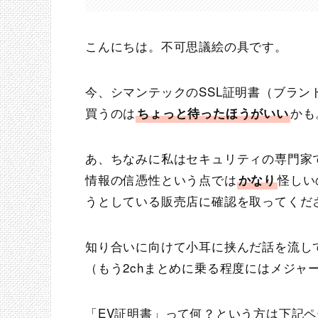
こんにちは。不可思議絵の具です。
今、シマンテックのSSL証明書（ブランド名：Ver
買うのは
かも
ちょっと待ったほうがいい
あ、ちなみに私はセキュリティの専門家
情報の信憑性という点では
怪しい
かなり
うとしている販売店に確認を取ってくだ
知り合いに向けて小耳に挟んだ話を流し
（もう2chまとめに乗る程度にはメジャ
「EV証明書」って何？という方は下記