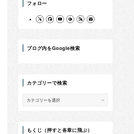
フォロー
ブログ内をGoogle検索
カテゴリーで検索
カ
テ
ゴ
リ
ー
で
もくじ（押すと各章に飛ぶ）