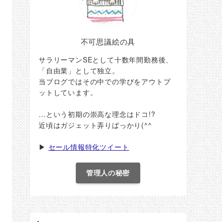
不可思議絵の具
サラリーマンSEとして十数年間勤務後、
「自由業」として独立。
当ブログではその中での学びをアウトプ
ットしています。
…という初期の崇高な理念はドコ!?
近頃はガジェット弄りばっかり(^^ゞ
▶
セール情報特化ツイート
管理人の秘密