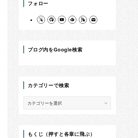
フォロー
ブログ内をGoogle検索
カテゴリーで検索
カ
テ
ゴ
リ
ー
で
もくじ（押すと各章に飛ぶ）