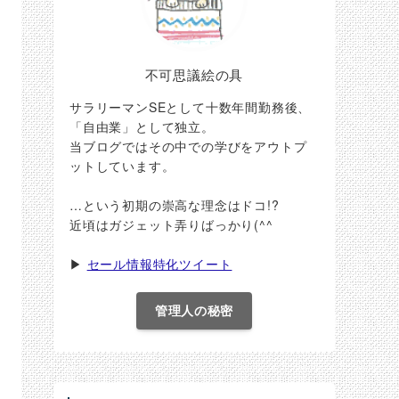
不可思議絵の具
サラリーマンSEとして十数年間勤務後、
「自由業」として独立。
当ブログではその中での学びをアウトプ
ットしています。
…という初期の崇高な理念はドコ!?
近頃はガジェット弄りばっかり(^^ゞ
▶
セール情報特化ツイート
管理人の秘密