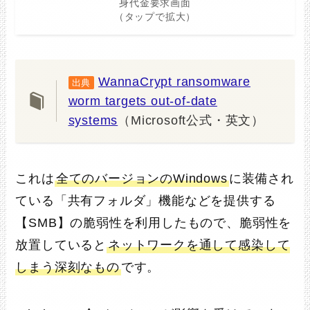
身代金要求画面
（タップで拡大）
WannaCrypt ransomware
出典
worm targets out-of-date
systems
（Microsoft公式・英文）
これは
全てのバージョンのWindows
に装備され
ている「共有フォルダ」機能などを提供する
【SMB】の脆弱性を利用したもので、脆弱性を
放置していると
ネットワークを通して感染して
しまう深刻なもの
です。