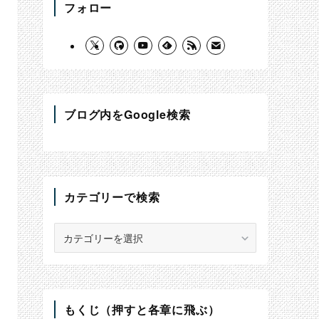
フォロー
ブログ内をGoogle検索
カテゴリーで検索
カ
テ
ゴ
リ
ー
で
もくじ（押すと各章に飛ぶ）