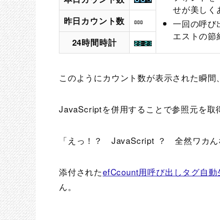
せが美しく
昨日カウント数
一回の呼び
エストの節
24時間時計
このようにカウント数が表示された瞬間
JavaScriptを併用することで参照元を
「えっ！？ JavaScript ？ 全然
添付された
efCcount用呼び出しタグ自
ん。