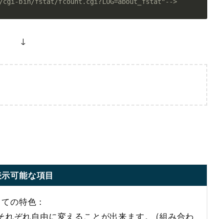
/cgi-bin/fstat/fcount.cgi?LOG=about_fstat"-->
↓
表示可能な項目
しての特色：
それぞれ自由に変えることが出来ます。 (組み合わ