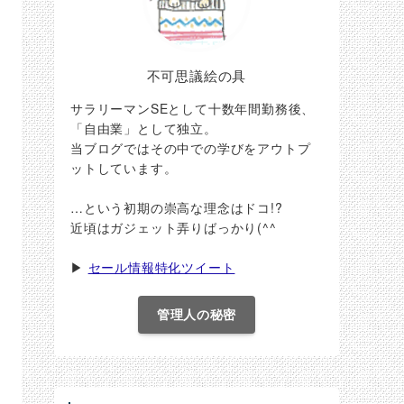
不可思議絵の具
サラリーマンSEとして十数年間勤務後、
「自由業」として独立。
当ブログではその中での学びをアウトプ
ットしています。
…という初期の崇高な理念はドコ!?
近頃はガジェット弄りばっかり(^^ゞ
▶
セール情報特化ツイート
管理人の秘密