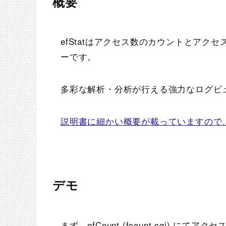
概要
efStatはアクセス数のカウントとアク
ーです。
多彩な解析・分析が行える強力なログビ
説明書に細かい概要が載っていますので
デモ
まず、efCount (fcount.cgi) にて