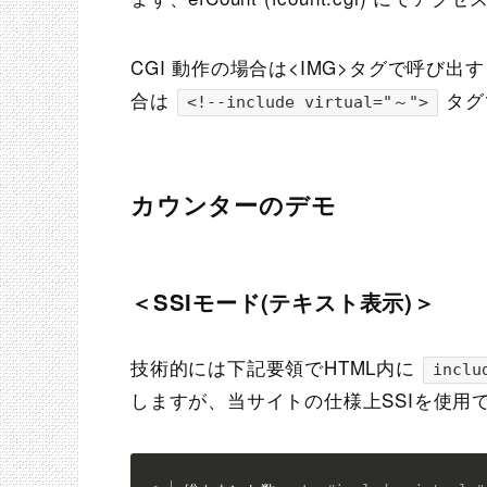
CGI 動作の場合は<IMG>タグで呼び
合は
タグ
<!--include virtual="～">
カウンターのデモ
＜SSIモード(テキスト表示)＞
技術的には下記要領でHTML内に
inclu
しますが、当サイトの仕様上SSIを使用