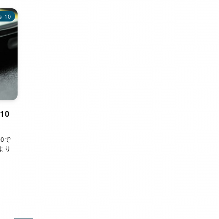
s 10
10
10で
)より