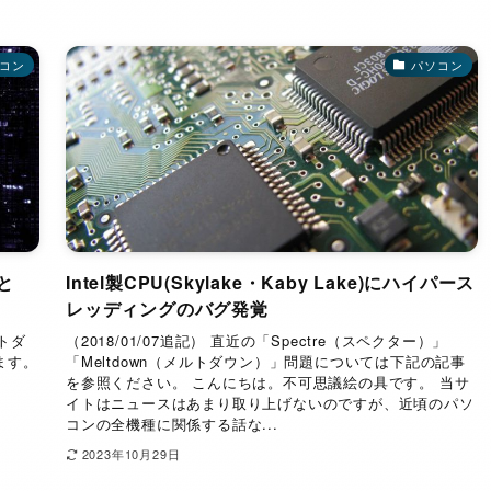
コン
パソコン
と
Intel製CPU(Skylake・Kaby Lake)にハイパース
レッディングのバグ発覚
ルトダ
（2018/01/07追記） 直近の「Spectre（スペクター）」
ます。
「Meltdown（メルトダウン）」問題については下記の記事
を参照ください。 こんにちは。不可思議絵の具です。 当サ
イトはニュースはあまり取り上げないのですが、近頃のパソ
コンの全機種に関係する話な...
2023年10月29日