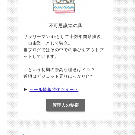
不可思議絵の具
サラリーマンSEとして十数年間勤務後、
「自由業」として独立。
当ブログではその中での学びをアウトプ
ットしています。
…という初期の崇高な理念はドコ!?
近頃はガジェット弄りばっかり(^^ゞ
▶
セール情報特化ツイート
管理人の秘密