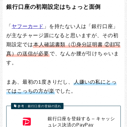
銀行口座の初期設定はちょっと面倒
「
ヤフーカード
」を持たない人は「銀行口座」
が主なチャージ源になると思いますが、その初
期設定では
本人確認書類（①身分証明書 ②顔写
真）の送信が必要
で、なんか腰が引けちゃいま
す。
まあ、最初の1度きりだし、
人嫌いの私にとっ
てはこっちの方が楽
でした。
参考：銀行口座の登録の流れ
銀行口座を登録する – キャッシ
ュレス決済のPayPay