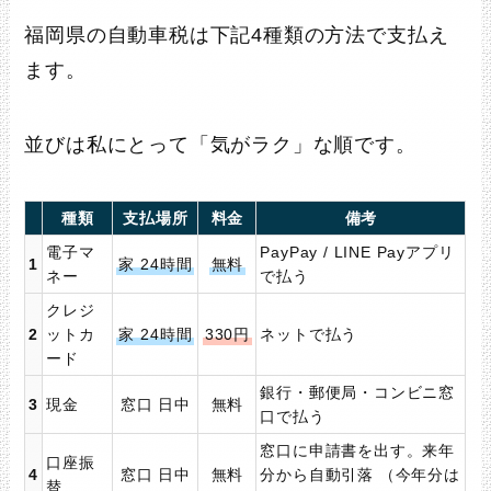
福岡県の自動車税は下記4種類の方法で支払え
ます。
並びは私にとって「気がラク」な順です。
種類
支払場所
料金
備考
電子マ
PayPay / LINE Payアプリ
1
家 24時間
無料
ネー
で払う
クレジ
2
ットカ
家 24時間
330円
ネットで払う
ード
銀行・郵便局・コンビニ窓
3
現金
窓口 日中
無料
口で払う
窓口に申請書を出す。来年
口座振
4
窓口 日中
無料
分から
自動引落 （今年分は
替