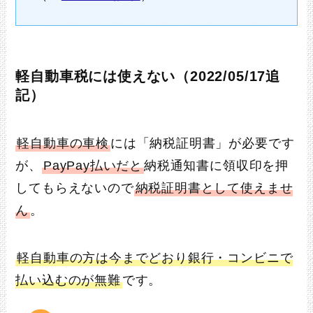
軽自動車税には使えない（2022/05/17追
記）
軽自動車の車検
には「納税証明書」が必要です
が、
PayPay払いだと
納税通知書に領収印を押
してもらえないので
納税証明書として使えませ
ん
。
軽自動車の方は今までどおり銀行・コンビニで
払い込むのが無難
です。