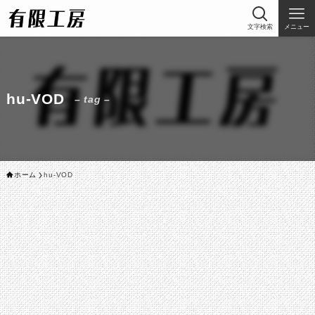
文字検索
メニュー
hu-VOD
– tag –
ホーム
hu-VOD