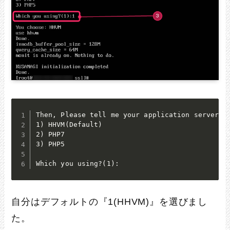
Then, Please tell me your application server op
1) HHVM(Default)

2) PHP7

3) PHP5

Which you using?(1):
自分はデフォルトの『1(HHVM)』を選びまし
た。