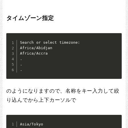
タイムゾーン指定
Search or select timezone:

Africa/Abidjan

Africa/Accra

.

.

.
のようになりますので、名称をキー入力して絞
り込んでから上下カーソルで
Asia/Tokyo