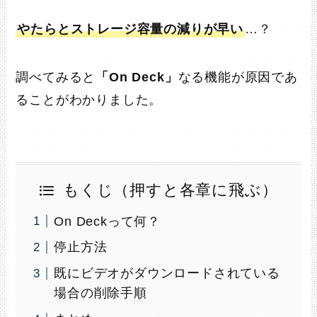
Yahooで探す
やたらとストレージ容量の減りが早い
…？
ポチップ
調べてみると
「On Deck」
なる機能が原因であ
ることがわかりました。
サンディスク microSD 128GB
UHS-I Class10 Nintendo
もくじ（押すと各章に飛ぶ）
Switch メーカー動作確認済
SanDisk Ultra SDSQUA4-
On Deckって何？
128G-EPK エコパッケージ
停止方法
SanDisk
¥6,780
（2026/08/04 10:38時点 |
既にビデオがダウンロードされている
Amazon調べ）
場合の削除手順
Amazonで探す