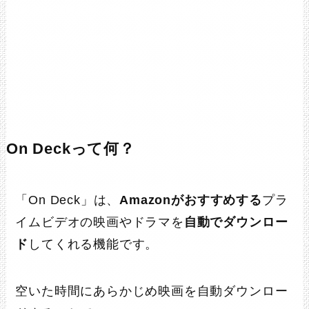
Amazonで探す
楽天市場で探す
Yahooで探す
ポチップ
On Deckって何？
「On Deck」は、
Amazonがおすすめする
プラ
イムビデオの映画やドラマを
自動でダウンロー
トランセンド microSDカード
ド
してくれる機能です。
128GB UHS-I U3 V30 A1
Class10【データ復旧ソフト無償
提供】Nintendo Switch 動作確
空いた時間にあらかじめ映画を自動ダウンロー
認済 TS128GUSD300S-