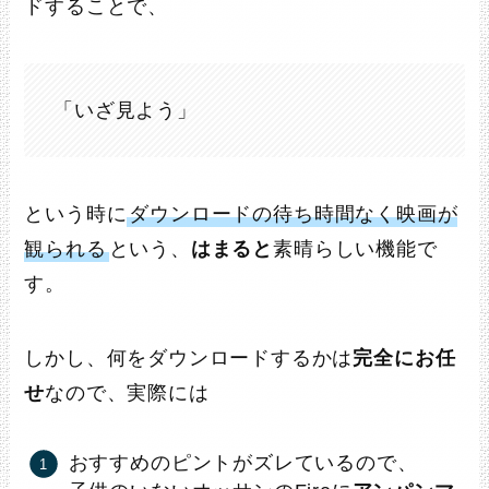
ドすることで、
AE【Amazon.co.jp限定】
トランセンドジャパン
¥7,480
（2026/08/04 10:38時点 |
Amazon調べ）
「いざ見よう」
Amazonで探す
楽天市場で探す
という時に
ダウンロードの待ち時間なく映画が
Yahooで探す
観られる
という、
はまると
素晴らしい機能で
す。
ポチップ
しかし、何をダウンロードするかは
完全にお任
せ
なので、実際には
おすすめのピントがズレているので、