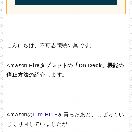
こんにちは、不可思議絵の具です。
Samsung microSDカード
128GB EVO Plus microSDXC
Amazon
Fireタブレットの「On Deck」機能の
UHS-I U3 Nintendo Switch 動
停止方法
の紹介します。
作確認済 最大転送速度130MB/秒
MB-MC128KA/EC 国内正規保証
品
日本サムスン
Amazonで探す
Amazonの
Fire HD 8
を買ったあと、しばらくい
楽天市場で探す
じくり回していましたが、