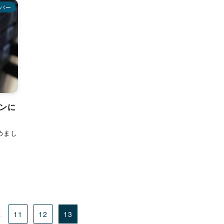
バー
ンに
めまし
..
11
12
13