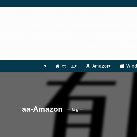
ホーム
Amazon
Wind
aa-Amazon
– tag –