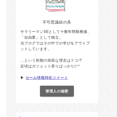
不可思議絵の具
サラリーマンSEとして十数年間勤務後、
「自由業」として独立。
当ブログではその中での学びをアウトプ
ットしています。
…という初期の崇高な理念はドコ!?
近頃はガジェット弄りばっかり(^^ゞ
▶
セール情報特化ツイート
管理人の秘密