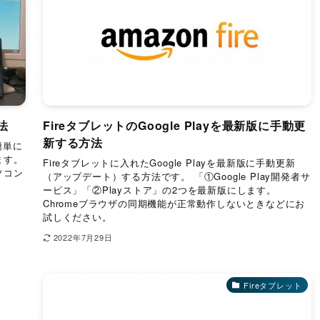
法
FireタブレットのGoogle Playを最新版に手動更
新する方法
簡単に
ます。
Fireタブレットに入れたGoogle Playを最新版に手動更新
ソコン
（アップデート）する方法です。 「①Google Play開発者サ
ービス」「②Playストア」の2つを最新版にします。
Chromeブラウザの同期機能が正常動作しないときなどにお
試しください。
2022年7月29日
Fireタブレット