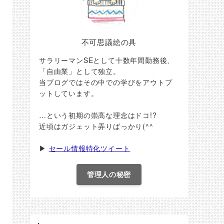
不可思議絵の具
サラリーマンSEとして十数年間勤務後、
「自由業」として独立。
当ブログではその中での学びをアウトプ
ットしています。
…という初期の崇高な理念はドコ!?
近頃はガジェット弄りばっかり(^^ゞ
▶
セール情報特化ツイート
管理人の秘密