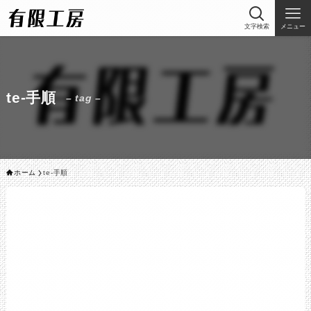
文字検索
メニュー
te-手順
– tag –
ホーム
te-手順