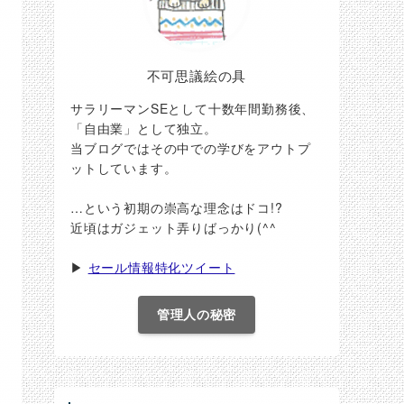
不可思議絵の具
サラリーマンSEとして十数年間勤務後、
「自由業」として独立。
当ブログではその中での学びをアウトプ
ットしています。
…という初期の崇高な理念はドコ!?
近頃はガジェット弄りばっかり(^^ゞ
▶
セール情報特化ツイート
管理人の秘密