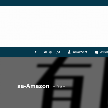
ホーム
Amazon
Wind
aa-Amazon
– tag –