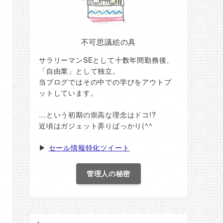
不可思議絵の具
サラリーマンSEとして十数年間勤務後、
「自由業」として独立。
当ブログではその中での学びをアウトプ
ットしています。
…という初期の崇高な理念はドコ!?
近頃はガジェット弄りばっかり(^^ゞ
▶
セール情報特化ツイート
管理人の秘密