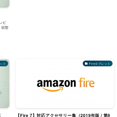
のレビ
、旧型
レット
Fireタブレット
記
【Fire 7】対応アクセサリー集（2019年版 / 第9